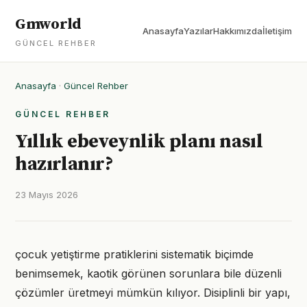
Gmworld
Anasayfa
Yazılar
Hakkımızda
İletişim
GÜNCEL REHBER
Anasayfa
·
Güncel Rehber
GÜNCEL REHBER
Yıllık ebeveynlik planı nasıl
hazırlanır?
23 Mayıs 2026
çocuk yetiştirme pratiklerini sistematik biçimde
benimsemek, kaotik görünen sorunlara bile düzenli
çözümler üretmeyi mümkün kılıyor. Disiplinli bir yapı,