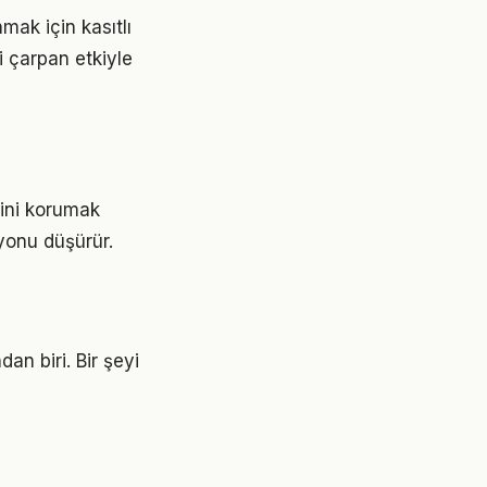
ak için kasıtlı
i çarpan etkiyle
sini korumak
yonu düşürür.
an biri. Bir şeyi