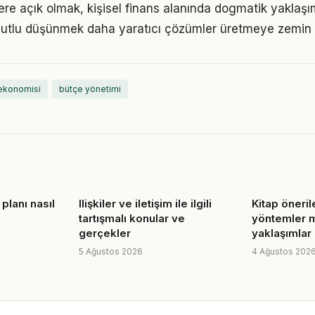
flere açık olmak, kişisel finans alanında dogmatik yaklaş
utlu düşünmek daha yaratıcı çözümler üretmeye zemin h
ekonomisi
bütçe yönetimi
 planı nasıl
Ilişkiler ve iletişim ile ilgili
Kitap öneril
tartışmalı konular ve
yöntemler 
gerçekler
yaklaşımlar
5 Ağustos 2026
4 Ağustos 202