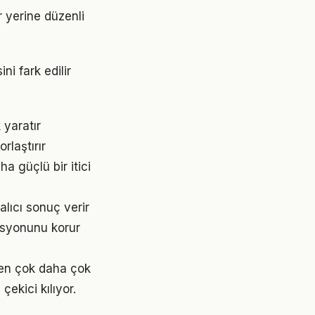
r yerine düzenli
ni fark edilir
 yaratır
rlaştırır
a güçlü bir itici
lıcı sonuç verir
asyonunu korur
den çok daha çok
çekici kılıyor.