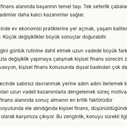
el finans alanında başarının temel taşı. Tek seferlik çabala
 adımlar daha kalıcı kazanımlar sağlar.
çinde ev ekonomisi pratiklerine yer açmak, yaşam kalitesi
. Küçük değişiklikler büyük sonuçlar doğurabilir.
liğini günlük rutinine dahil etmek uzun vadede büyük fark
la değişiklik yapmaya çalışmak kişisel finans sürecini zo
vasyon, kişisel finans konusunda dışsal baskıdan çok dah
ürecinde sabırsız davranmak yerine adım adım ilerlemek ka
ukları uzun vadeli kazanımlarla dengelemek süreç motiv
el finans alanında sonuç almanın en kritik faktörüdür
m boyutunda ele alındığında kişisel finans, düşünüldüğün
olarak karşımıza çıkıyor. Bu zenginlik, konuyu sürekli ilgi 