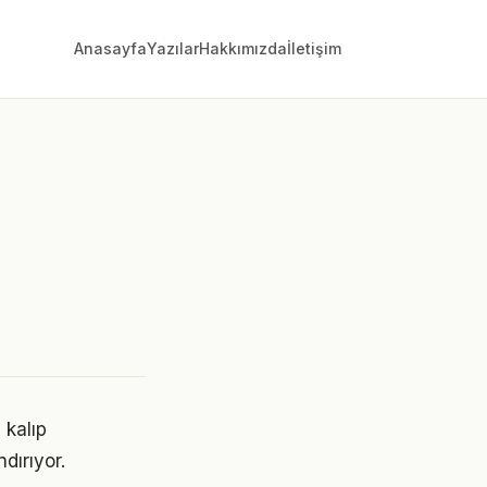
Anasayfa
Yazılar
Hakkımızda
İletişim
 kalıp
dırıyor.