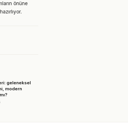
ımların önüne
azırlıyor.
eri: geleneksel
mi, modern
 mı?
6