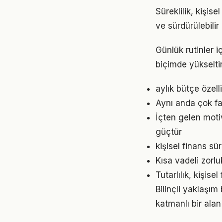
Süreklilik, kişis
ve sürdürülebilir
Günlük rutinler i
biçimde yükseltir
aylık bütçe özel
Aynı anda çok faz
İçten gelen moti
güçtür
kişisel finans s
Kısa vadeli zorl
Tutarlılık, kişis
Bilinçli yaklaşı
katmanlı bir alan 