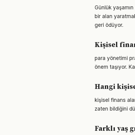
Günlük yaşamın h
bir alan yaratma
geri ödüyor.
Kişisel fina
para yönetimi pr
önem taşıyor. Ka
Hangi kişis
kişisel finans al
zaten bildiğini d
Farklı yaş g