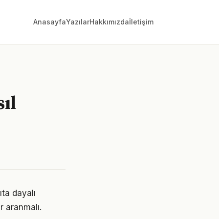
Anasayfa
Yazılar
Hakkımızda
İletişim
ıl
ta dayalı
r aranmalı.