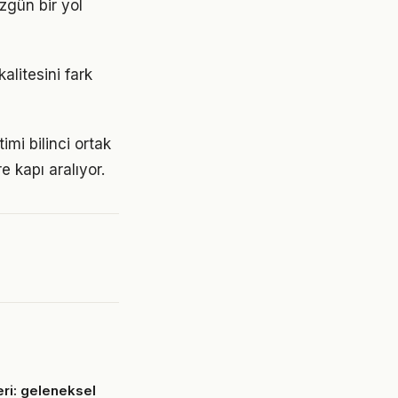
zgün bir yol
alitesini fark
imi bilinci ortak
e kapı aralıyor.
eri: geleneksel