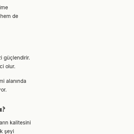
yime
 hem de
 güçlendirir.
i olur.
imi alanında
or.
ı?
ın kalitesini
ok şeyi