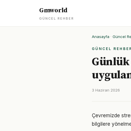
Gmworld
GÜNCEL REHBER
Anasayfa
·
Güncel R
GÜNCEL REHBE
Günlük 
uygulan
3 Haziran 2026
Çevremizde stres
bilgilere yönelm